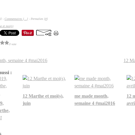
02 -
Commentaires [
…
]
- Permalien [
#
]
e et moi(s)
0 vote
th, semaine 4 #mai2016
12 Mar
ussi :
12 Marthe et moi(s),
me made month,
12 m
9,
juin
semaine 4 #mai2016
avri
rthe,
!
s