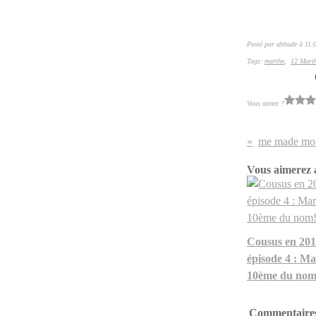
Posté par ahhude à 11:
Tags:
marthe
,
12 Marth
Vous aimez ?
me made mon
Vous aimerez a
Cousus en 201
épisode 4 : Ma
10ème du nom
Commentaire