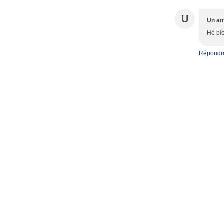
U
Un am
Hé bie
Répondr