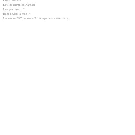
Black Narcisse
Déjà de retour, en Narcisse
One year later... *
Back devant la mac! *
Cousus en 2021, épisode 3 : la jupe de mademoiselle