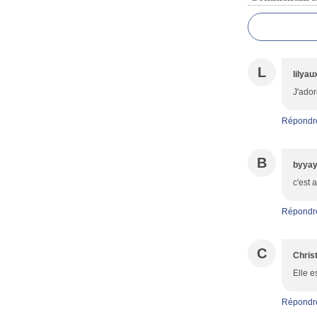
L
lilyau
J'ador
Répondr
B
byya
c'est 
Répondr
C
Chris
Elle e
Répondr