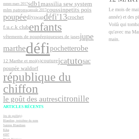
sdb1
massilia sew system
mmm mars 2017
coussin
petits pois
Le mois de mai,
mlm patrons
capsule 2017
défi'13
poupée
crochet
diy
année) et des p
swap
enfants
Voilà qui tomba
f.u.c.k club
qu'avec ma Marth
jupe
vêtements de poupée
piqueuses de jases
main.
défi
marthe
robe
pochette
tuto
jca
sac
couture
12 Marthe et moi(s)
poupée waldorf
république du
chiffon
citronille
le goût des autres
ARTICLES RÉCENTS
Jeu de quille(s)
Blandine, troisième du nom
Saintes Blandines
Kika
#397