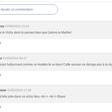
Ajouter un commentaire
xus
02/06/2016 15:43
e le Vichy alors tu penses bien que j'adore ta Marthe!
e
ya
01/06/2016 06:27
assez hallucinant comme ce modèle te va bien! Cette version ne déroge pas à la règ
e
tiane
31/05/2016 17:26
st très jolie dans ce vichy bleu.<br /> <br /> Bravo
e